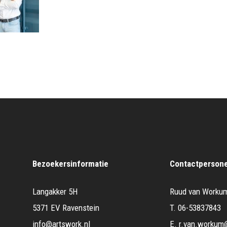
Bezoekersinformatie
Contactperson
Langakker 5H
Ruud van Worku
5371 EV Ravenstein
T.
06-53837843
info@artswork.nl
E.
r.van.workum