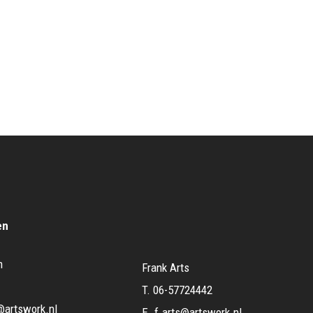
en
m
Frank Arts
T.
06-57724442
@artswork.nl
E.
f.arts@artswork.nl