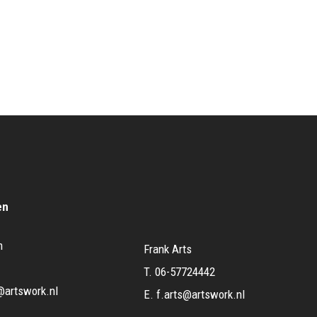
en
m
Frank Arts
T.
06-57724442
@artswork.nl
E.
f.arts@artswork.nl