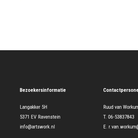
Bezoekersinformatie
Contactperson
Langakker 5H
Ruud van Worku
5371 EV Ravenstein
T.
06-53837843
info@artswork.nl
E.
r.van.workum