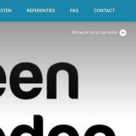
NSTEN
REFERENTIES
FAQ
CONTACT
Artswork op social media